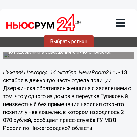
14.10.2014
12:23
Мужчина напал на женщину и вырвал
кошелек в Дзержинске
Нижегородской области
Выбрать регион
Сотрудники патрульно-постовой службы по «горячим
следам» задержали 25-летнего ранее судимого мужчину
по подозрению в совершении уличного грабежа.
Нижний Новгород. 14 октября. NewsRoom24.ru -
13
октября в дежурную часть отдела полиции
Дзержинска обратилась женщина с заявлением о
том, что у одного из домов в переулке Тупиковый,
неизвестный без применения насилия открыто
похитил у нее кошелек, в котором находилось 2
070 рублей, сообщает пресс-служба ГУ МВД
России по Нижегородской области.