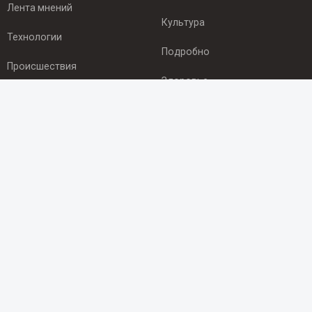
Лента мнений
Культура
Технологии
Подробно
Происшествия
Здоровье
Экономика
ПОДПИСКА
Подпишись на рассылку NEWSROOM24
и будь
в курсе новостей в своём городе:
Подписаться
© 2012 - 2025 ООО "Ньюсрум" (ИА Newsroom24 (Ньюсрум24).
Учредитель — ООО "Ньюсрум"
Свидетельство о регистрации СМИ ИА № ФС 77 - 45920 от 22.07.2011г.
выдано Федеральной службой по надзору в сфере связи,
информационных технологий и массовый коммуникаций.