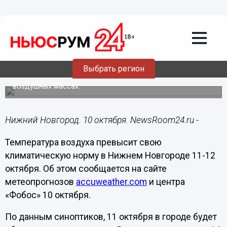
10.10.2014
07:50
Температура воздуха превысит свою
климатическую норму в Нижнем
Новгороде 11-12 октября
Выбрать регион
Волго-Вятский район будет находиться на южной
периферии циклона, во влажных и умеренно теплых
воздушных массах.
Нижний Новгород. 10 октября. NewsRoom24.ru -
Температура воздуха превысит свою
климатическую норму в Нижнем Новгороде 11-12
октября. Об этом сообщается на сайте
метеопрогнозов
accuweather.com
и центра
«Фобос» 10 октября.
По данным синоптиков, 11 октября в городе будет