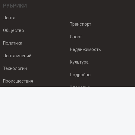
РУБРИКИ
Лента
Транспорт
Общество
Спорт
Политика
Недвижимость
Лента мнений
Культура
Технологии
Подробно
Происшествия
Здоровье
Экономика
ПОДПИСКА
Подпишись на рассылку NEWSROOM24
и будь
в курсе новостей в своём городе: