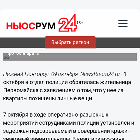
Общество
09.10.2014
17:04
Восемнадцатилетний нижегородец
обокрал знакомую женщину
Выбрать регион
Задержанный житель города Первомайска
подозревается в краже 3 банковских карт и
фотоаппарата.
Нижний Новгород. 09 октября. NewsRoom24.ru -
1
октября в отдел полиции обратилась жительница
Первомайска с заявлением о том, что у нее из
квартиры похищены личные вещи.
7 октября в ходе оперативно-разыскных
мероприятий сотрудниками полиции установлен и
задержан подозреваемый в совершении кражи -
знакомый заявительницы. В квартиру мужчина