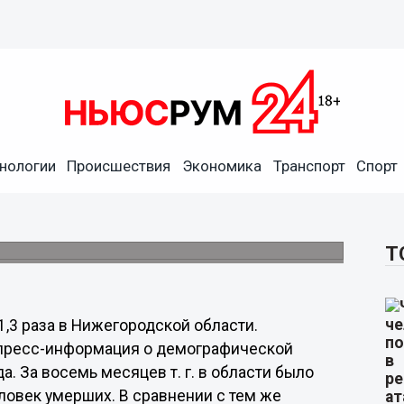
 рождаемость в 1,3 раза в
нологии
Происшествия
Экономика
Транспорт
Спорт
сальдо миграции, которое составило 952
Т
,3 раза в Нижегородской области.
спресс-информация о демографической
да. За восемь месяцев т. г. в области было
ловек умерших. В сравнении с тем же