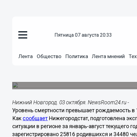
Общество
пятница 07 августа 20:33
03.10.2014
21:00
Уровень смертности превышает
Лента
Общество
Политика
Лента мнений
Тех
Нижегородской области
С начала января область имела положительное 
человека.
Нижний Новгород. 03 октября. NewsRoom24.ru -
Уровень смертности превышает рождаемость в 1
Как
сообщает
Нижегородстат, подготовлена эк
ситуации в регионе за январь-август текущего го
зарегистрировано 25816 родившихся и 34480 че