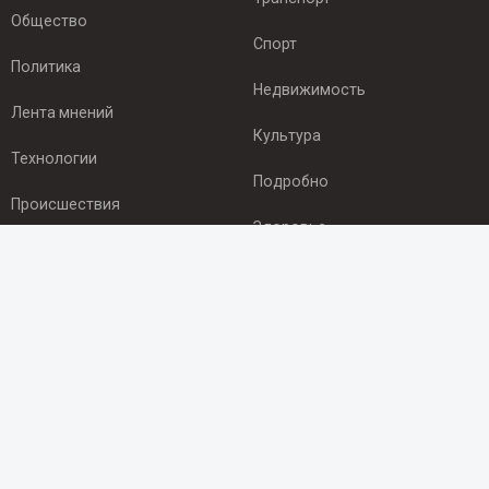
Общество
Спорт
Политика
Недвижимость
Лента мнений
Культура
Технологии
Подробно
Происшествия
Здоровье
Экономика
ПОДПИСКА
Подпишись на рассылку NEWSROOM24
и будь
в курсе новостей в своём городе:
Подписаться