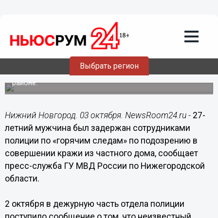
Общество
03.10.2014
12:05
Нижегородец разбил оконное стекло,
проник в дом и украл сотовый телефон
Выбрать регион
Преступление совершено 2 октября в Городецком
районе.
Нижний Новгород. 03 октября. NewsRoom24.ru -
27-
летний мужчина был задержан сотрудниками
полиции по «горячим следам» по подозрению в
совершении кражи из частного дома, сообщает
пресс-служба ГУ МВД России по Нижегородской
области.
2 октября в дежурную часть отдела полиции
поступило сообщение о том, что неизвестный,