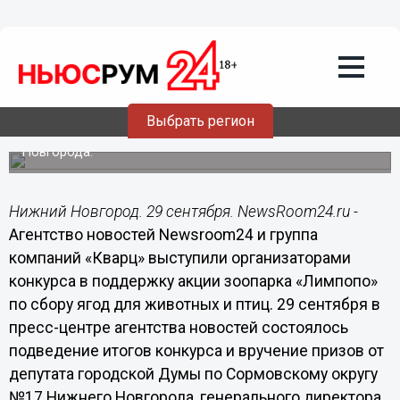
29.09.2014
14:42
Победители конкурса "Наши любимые
птицы" получили подарки от депутата
гордумы Нижнего Новгорода Дмитрия
Кузина
Выбрать регион
В творческом конкурсе приняли участие 130
младшеклассников Сормовского района Нижнего
Новгорода.
Нижний Новгород. 29 сентября. NewsRoom24.ru -
Агентство новостей Newsroom24 и группа
компаний «Кварц» выступили организаторами
конкурса в поддержку акции зоопарка «Лимпопо»
по сбору ягод для животных и птиц. 29 сентября в
пресс-центре агентства новостей состоялось
подведение итогов конкурса и вручение призов от
депутата городской Думы по Сормовскому округу
№17 Нижнего Новгорода, генерального директора