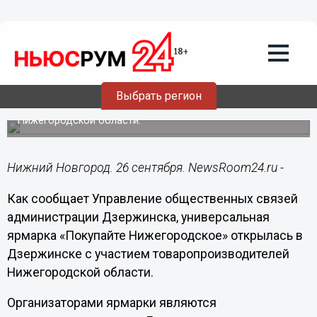
Общество
26.09.2014
13:14
Ярмарка «Покупайте Нижегородское»
открылась в Дзержинске
На ярмарке развернута торговля продукцией и товарами
Выбрать регион
предприятий легкой, пищевой и перерабатывающей
промышленности, а также художественных промыслов
Нижегородской области.
Нижний Новгород. 26 сентября. NewsRoom24.ru -
Как сообщает Управление общественных связей
администрации Дзержинска, универсальная
ярмарка «Покупайте Нижегородское» открылась в
Дзержинске с участием товаропроизводителей
Нижегородской области.
Организаторами ярмарки являются