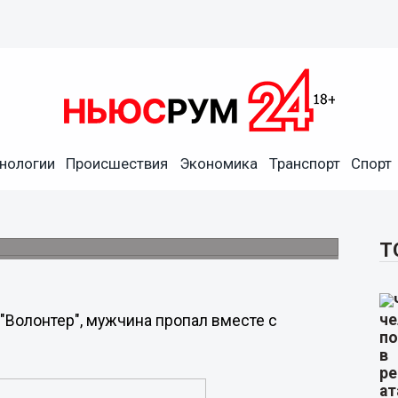
нологии
Происшествия
Экономика
Транспорт
Спорт
ки нижегородца на
лово
шел из дома в Павлово и не вернулся.
Т
"Волонтер", мужчина пропал вместе с