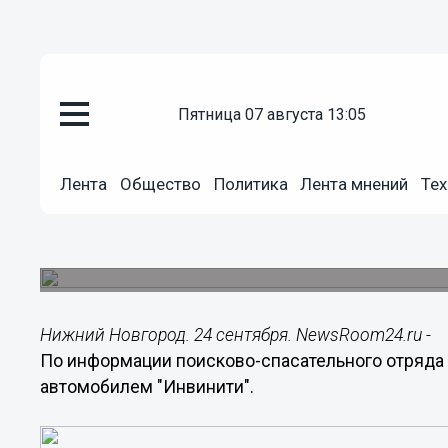
пятница 07 августа 13:05
Общество
24.09.2014
10:34
Лента
Общество
Политика
Лента мнений
Тех
Четвертые сутки ведутся поис
"Инфинити", пропавшего в Пав
Тридцатилетний Дмитрий Матвеев 20 сентября у
Нижний Новгород. 24 сентября. NewsRoom24.ru -
По информации поисково-спасательного отряда 
автомобилем "Инвинити".