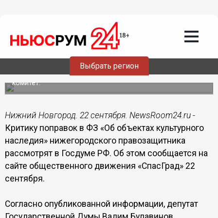
22.09.2014
14:35
Критику поправок в ФЗ «Об объектах
культурного наследия»
нижегородского правозащитника
рассмотрят в Госдуме РФ
Выбрать регион
Депутат Госдумы Вадим Булавинов направил обращение
нижегородского эксперта Минкульта в профильный
комитет.
Нижний Новгород. 22 сентября. NewsRoom24.ru -
Критику поправок в ФЗ «Об объектах культурного
наследия» нижегородского правозащитника
рассмотрят в Госдуме РФ. Об этом сообщается на
сайте общественного движения «СпасГрад» 22
сентября.
Согласно опубликованной информации, депутат
Государственной Думы Вадим Булавинов,