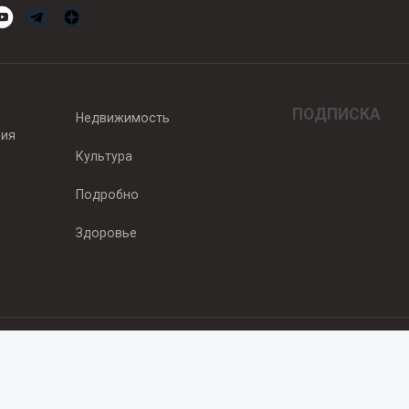
ПОДПИСКА
Недвижимость
вия
Культура
Подробно
Здоровье
едитель — ООО "Ньюсрум"
2011г. выдано Федеральной службой по надзору в сфере связи, информа
од, ул. Пискунова. 59, п.14, оф. 606
.ru
, охраняются в соответствии с законодательством РФ, в том числе 
 Публикации с пометкой «На правах рекламы» и материалы, размещенны