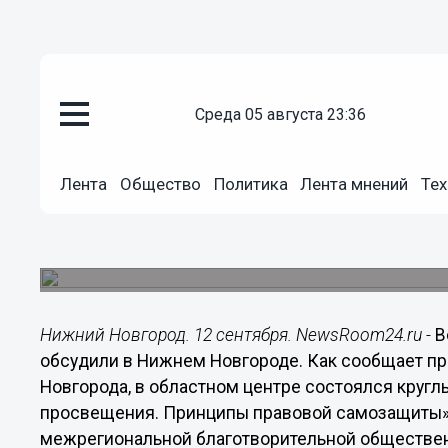
Общество
среда 05 августа 23:36
12.09.2014
18:49
Вопросы правового просвещени
Лента
Общество
Политика
Лента мнений
Тех
Нижнем Новгороде
Круглый стол на тему «Современные технолог
правовой самозащиты» прошел в Нижнем Новг
Нижний Новгород. 12 сентября. NewsRoom24.ru -
В
обсудили в Нижнем Новгороде. Как сообщает п
Новгорода, в областном центре состоялся круг
просвещения. Принципы правовой самозащиты»
межрегиональной благотворительной обществе