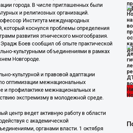
ации города. В числе приглашенных были
ьтурных и религиозных организаций.
рофессор Института международных
й, который коснулся проблемы определения
ограмм развития этнического многообразия.
 Эрадж Боев сообщил об опыте практической
ально-культурными объединениями в рамках
жнем Новгороде.
ьно-культурной и правовой адаптации
по оптимизации межнациональных
е и профилактике межнациональных и
ствию экстремизму в молодежной среде.
й центр ведет активную работу в области
одействуя с академической
П
единениями, органами власти. 1 октября