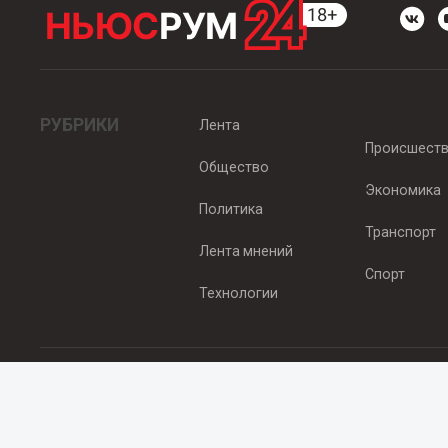
РУБРИКИ
Лента
Происшест
Общество
Экономика
Политика
Транспорт
Лента мнений
Спорт
Технологии
© 2012 - 2025 ООО "Ньюсрум" (ИА Newsroom24 (Ньюсрум24). Учр
Свидетельство о регистрации СМИ ИА № ФС 77 - 45920 от 22.07.
Главный редактор Эмилия Ткаченко. Адрес редакции: Нижний Новгор
Телефон: +79965565378, E-mail:
sales@newsroom24.ru
Все права на материалы, размещенные на сайте
www.newsroom24
материалов сайта гиперссылка
www.newsroom24.ru
обязательна.