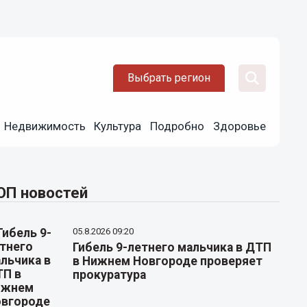
Выбрать регион
Недвижимость
Культура
Подробно
Здоровье
ОП новостей
05.8.2026 09:20
Гибель 9-летнего мальчика в ДТП
в Нижнем Новгороде проверяет
прокуратура