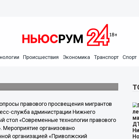
я мигрантов обсудили в
нологии
Происшествия
Экономика
Транспорт
Спорт
ии правового просвещения. Принципы
ороде.
Т
опросы правового просвещения мигрантов
ресс-служба администрации Нижнего
лый стол «Современные технологии правового
. Мероприятие организовано
нной организацией «Приволжский