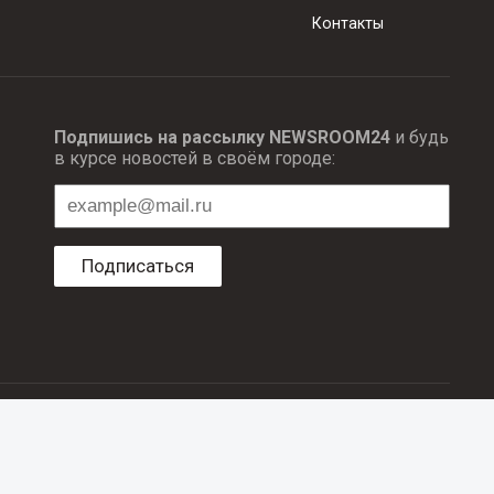
Контакты
Подпишись на рассылку NEWSROOM24
и будь
в курсе новостей в своём городе:
Подписаться
ционных технологий и массовый коммуникаций.
об авторском праве и смежных правах. При любом использовании
е в рубрике «Новости компаний», оплачены рекламодателем.