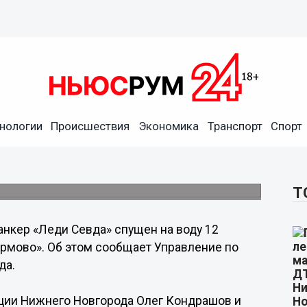
а воду на нижегородском
нологии
Происшествия
Экономика
Транспорт
Спорт
ва администрации Нижнего Новгорода Олег
ний Люлин.
Т
анкер «Леди Севда» спущен на воду 12
рмово». Об этом сообщает Управление по
да.
ации Нижнего Новгорода Олег Кондрашов и