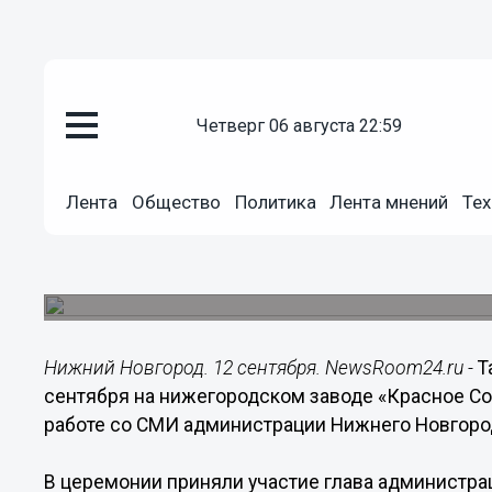
Общество
четверг 06 августа 22:59
12.09.2014
15:36
Танкер «Леди Севда» спущен н
Лента
Общество
Политика
Лента мнений
Тех
заводе «Красное Сормово»
В церемонии 12 сентября приняли участие гла
Кондрашов и и.о. замгубернатора региона Евге
Нижний Новгород. 12 сентября. NewsRoom24.ru -
Т
сентября на нижегородском заводе «Красное Со
работе со СМИ администрации Нижнего Новгоро
В церемонии приняли участие глава администр