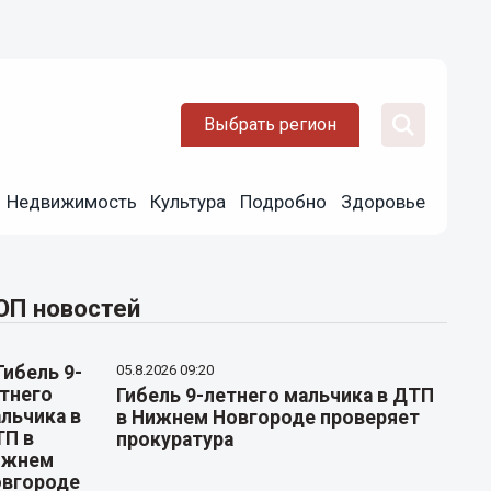
Выбрать регион
Недвижимость
Культура
Подробно
Здоровье
ОП новостей
05.8.2026 09:20
Гибель 9-летнего мальчика в ДТП
в Нижнем Новгороде проверяет
прокуратура