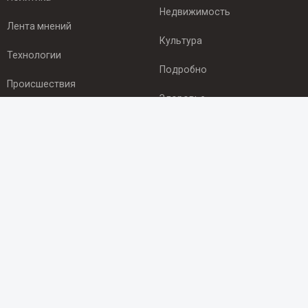
Недвижимость
Лента мнений
Культура
Технологии
Подробно
Происшествия
Здоровье
Экономика
ПОДПИСКА
Подпишись на рассылку NEWSROOM24
и будь
в курсе новостей в своём городе:
Подписаться
© 2012 - 2025 ООО "Ньюсрум" (ИА Newsroom24 (Ньюсрум24).
Учредитель — ООО "Ньюсрум"
Свидетельство о регистрации СМИ ИА № ФС 77 - 45920 от 22.07.2011г.