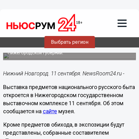
Общество
11.09.2014
07:50
Предметы русского быта и пословицы
о них представят нижегородцам на
выставке с 11 сентября
Выбрать регион
Этнографический проект приурочен к 300-летию
Нижегородской губернии.
Нижний Новгород. 11 сентября. NewsRoom24.ru -
Выставка предметов национального русского быта
откроется в Нижегородском государственном
выставочном комплексе 11 сентября. Об этом
сообщается на
сайте
музея.
Кроме предметов обихода, в экспозиции будут
представлены, собранные составителем