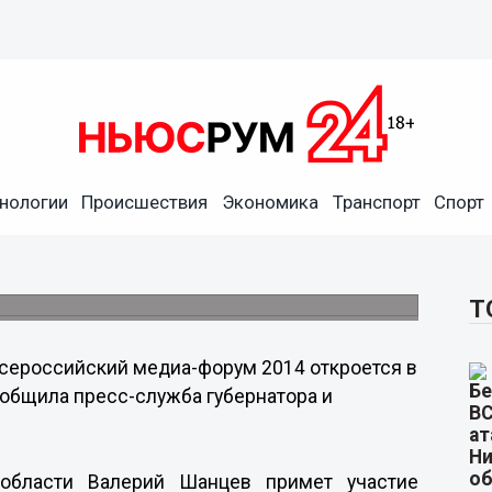
14 откроется в
нтября
нологии
Происшествия
Экономика
Транспорт
Спорт
гий, связи и СМИ Нижегородской области в
 Прессы, на площадке которого и пройдет
Т
сероссийский медиа-форум 2014 откроется в
ообщила пресс-служба губернатора и
 области
Валерий Шанцев
примет участие