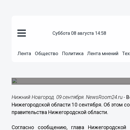
Общество
суббота 08 августа 14:58
09.09.2014
16:32
Всероссийский медиа-форум 20
Нижегородской области 10 се
Лента
Общество
Политика
Лента мнений
Тех
Также министерством информационных техноло
четвертый раз будет организована работа Дома
Медиа-форум.
Нижний Новгород. 09 сентября. NewsRoom24.ru -
В
Нижегородской области 10 сентября. Об этом с
правительства Нижегородской области.
Согласно сообщению, глава Нижегородской