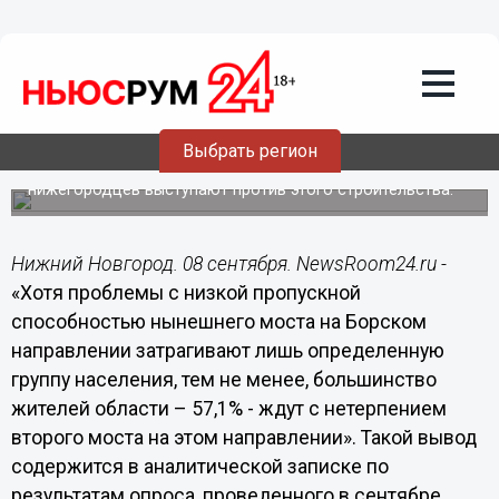
Общество
08.09.2014
19:12
Большинство жителей области ждут с
нетерпением второго Борского моста,
– Александр Прудник
Выбрать регион
По данным социологов, лишь 2,5% опрошенных
нижегородцев выступают против этого строительства.
Нижний Новгород. 08 сентября. NewsRoom24.ru -
«Хотя проблемы с низкой пропускной
способностью нынешнего моста на Борском
направлении затрагивают лишь определенную
группу населения, тем не менее, большинство
жителей области – 57,1% - ждут с нетерпением
второго моста на этом направлении». Такой вывод
содержится в аналитической записке по
результатам опроса, проведенного в сентябре