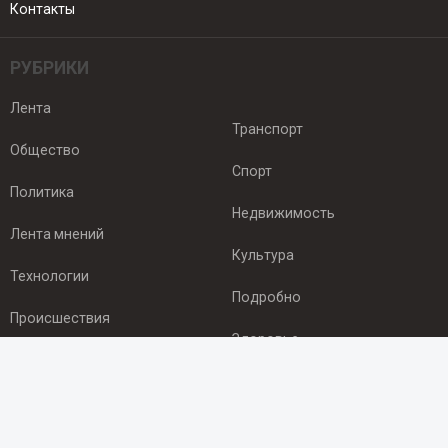
Контакты
РУБРИКИ
Лента
Транспорт
Общество
Спорт
Политика
Недвижимость
Лента мнений
Культура
Технологии
Подробно
Происшествия
Здоровье
Экономика
ПОДПИСКА
Подпишись на рассылку NEWSROOM24
и будь
в курсе новостей в своём городе: