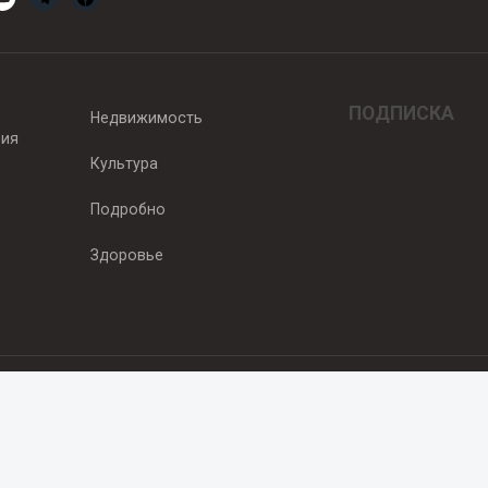
ПОДПИСКА
Недвижимость
вия
Культура
Подробно
Здоровье
едитель — ООО "Ньюсрум"
2011г. выдано Федеральной службой по надзору в сфере связи, информа
од, ул. Пискунова. 59, п.14, оф. 606
.ru
, охраняются в соответствии с законодательством РФ, в том числе 
 Публикации с пометкой «На правах рекламы» и материалы, размещенны
ть информации, содержащейся в рекламных текстах. 18+