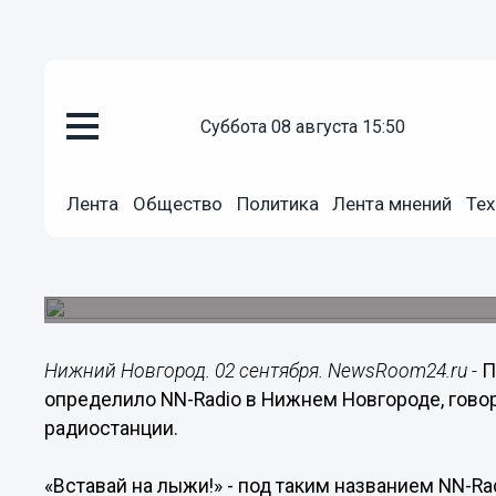
Общество
суббота 08 августа 15:50
02.09.2014
15:02
Победителей проекта «Вставай
Лента
Общество
Политика
Лента мнений
Тех
Radio
В рамках проекта в течение двух недель, по б
соревнования среди слушателей на лыжном тр
Нижний Новгород. 02 сентября. NewsRoom24.ru -
П
определило NN-Radio в Нижнем Новгороде, гов
радиостанции.
«Вставай на лыжи!» - под таким названием NN-R