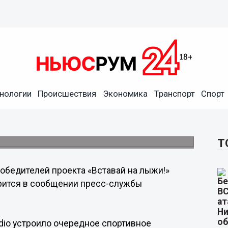
 на лыжи!» определило NN-
нологии
Происшествия
Экономика
Транспорт
Спорт
удням, дважды в день проходили
енажере.
Т
обедителей проекта «Вставай на лыжи!»
орится в сообщении пресс-службы
adio устроило очередное спортивное