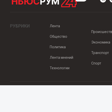
РУБРИКИ
Лента
Происшест
Общество
Экономика
Политика
Транспорт
Лента мнений
Спорт
Технологии
© 2012 - 2025 ООО "Ньюсрум" (ИА Newsroom24 (Ньюсрум24). Учр
Свидетельство о регистрации СМИ ИА № ФС 77 - 45920 от 22.07.
Главный редактор Эмилия Ткаченко. Адрес редакции: Нижний Новгор
Телефон: +79965565378, E-mail:
sales@newsroom24.ru
Все права на материалы, размещенные на сайте
www.newsroom24
материалов сайта гиперссылка
www.newsroom24.ru
обязательна.
Редакция Newsroom24 не несет ответственности за достовернос