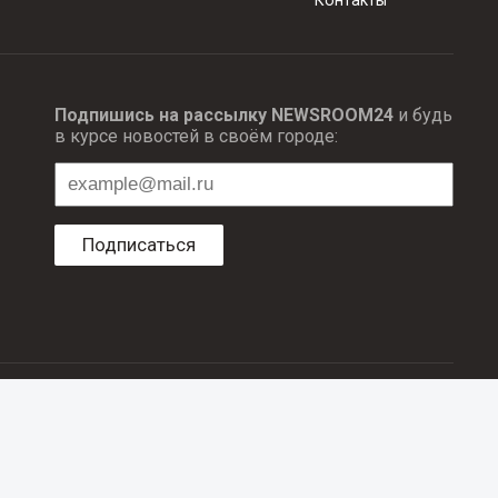
Подпишись на рассылку NEWSROOM24
и будь
в курсе новостей в своём городе:
Подписаться
ционных технологий и массовый коммуникаций.
об авторском праве и смежных правах. При любом использовании
е в рубрике «Новости компаний», оплачены рекламодателем.