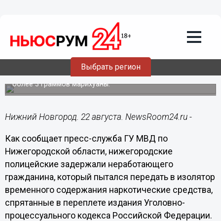
22.08.2014
15:48
Нижегородские полицейские
задержали безработного,
пытавшегося передать в ИВС
марихуану в переплете УПК РФ
Выбрать регион
Экспертизой установлено наличие в изъятом веществе
более 3 граммов марихуаны.
Нижний Новгород. 22 августа. NewsRoom24.ru -
Как сообщает пресс-служба ГУ МВД по
Нижегородской области, нижегородские
полицейские задержали неработающего
гражданина, который пытался передать в изолятор
временного содержания наркотические средства,
спрятанные в переплете издания Уголовно-
процессуального кодекса Российской Федерации.