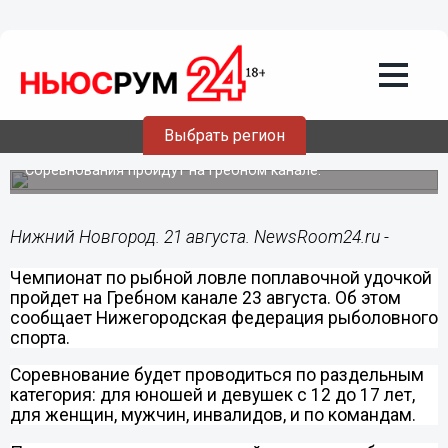
Общество
21.08.2014
10:33
Чемпионат по рыбной ловле состоится
Выбрать регион
в Нижнем Новгороде 23 августа
Соревнования пройдут на Гребном канале.
Нижний Новгород. 21 августа. NewsRoom24.ru -
Чемпионат по рыбной ловле поплавочной удочкой
пройдет на Гребном канале 23 августа.
Об этом
сообщает Нижегородская федерация рыболовного
спорта.
Соревнование будет проводиться по раздельным
категория: для юношей и девушек с 12 до 17 лет,
для женщин, мужчин, инвалидов, и по командам.