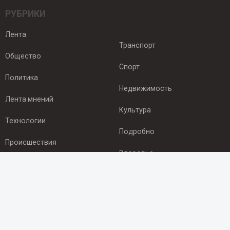
РУБРИКИ
Лента
Транспорт
Общество
Спорт
Политика
Недвижимость
Лента мнений
Культура
Технологии
Подробно
Происшествия
Здоровье
Экономика
ПОДПИСКА
Подпишись на рассылку NEWSROOM24
и будь
в курсе новостей в своём городе: