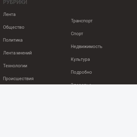
РУБРИКИ
Лента
Транспорт
Общество
Спорт
Политика
Недвижимость
Лента мнений
Культура
Технологии
Подробно
Происшествия
Здоровье
Экономика
ПОДПИСКА
Подпишись на рассылку NEWSROOM24
и будь
в курсе новостей в своём городе: