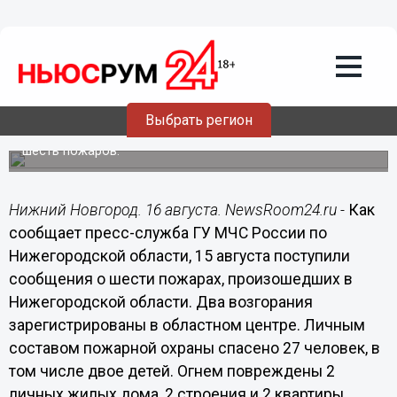
Общество
16.08.2014
10:25
Двое детей и 25 взрослых спасено из
огня нижегородскими пожарными за
минувшие сутки
Выбрать регион
В Нижегородской области за сутки зафиксировано
шесть пожаров.
Нижний Новгород. 16 августа. NewsRoom24.ru -
Как
сообщает пресс-служба ГУ МЧС России по
Нижегородской области, 15 августа поступили
сообщения о шести пожарах, произошедших в
Нижегородской области. Два возгорания
зарегистрированы в областном центре. Личным
составом пожарной охраны спасено 27 человек, в
том числе двое детей. Огнем повреждены 2
личных жилых дома, 2 строения и 2 квартиры.