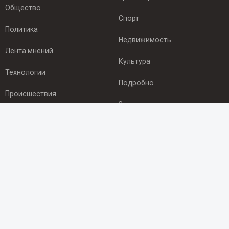
Общество
Спорт
Политика
Недвижимость
Лента мнений
Культура
Технологии
Подробно
Происшествия
Здоровье
Экономика
ПОДПИСКА
Подпишись на рассылку NEWSROOM24
и будь
в курсе новостей в своём городе:
Подписаться