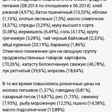
питания (08.2014 по отношению к 06.2014): хлеб
ржаной (4,97%), батон пшеничный (10,53%), яблоки
(1,16%), хлопья овсяные (7,5%), масло сливочное
(4,37%), спреды (3,29%), муку высшего сорта
(0,58%), вермишель (6,49%), соль (4,13%), крупу
гречневую (3,28%), чай черный байховый (2,33%),
яйца куриные (20,19%), баранину (1,86%).
Отмечено понижение цен на овощную группу
продовольственных товаров: картофель
(70,26%), капусту белокочанную свежую (46,78%),
лук репчатый (39,6%), морковь (18,64%).
В то же время повысились розничные цены на
молоко питьевое (1,37%), говядину (0,81%),
сахарный песок (14,87%), рис (1,75%), свинину
(7,95%), рыбу мороженую (12,5%), пшено (14,58%),
масло подсолнечное (15,88%).