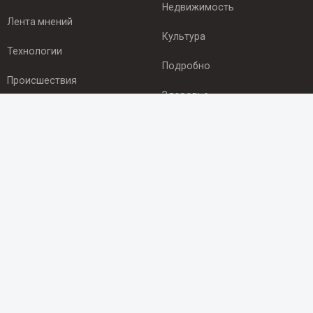
Недвижимость
Лента мнений
Культура
Технологии
Подробно
Происшествия
Здоровье
Экономика
ПОДПИСКА
Подпишись на рассылку NEWSROOM24
и будь
в курсе новостей в своём городе:
Подписаться
© 2012 - 2025 ООО "Ньюсрум" (ИА Newsroom24 (Ньюсрум24).
Учредитель — ООО "Ньюсрум"
Свидетельство о регистрации СМИ ИА № ФС 77 - 45920 от 22.07.2011г.