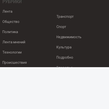
РУБРИКИ
Лента
Транспорт
Общество
Спорт
Политика
Недвижимость
Лента мнений
Культура
Технологии
Подробно
Происшествия
Здоровье
Экономика
ПОДПИСКА
Подпишись на рассылку NEWSROOM24
и будь
в курсе новостей в своём городе: