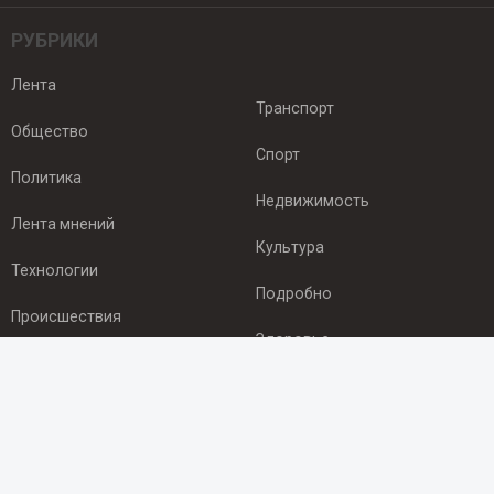
РУБРИКИ
Лента
Транспорт
Общество
Спорт
Политика
Недвижимость
Лента мнений
Культура
Технологии
Подробно
Происшествия
Здоровье
Экономика
ПОДПИСКА
Подпишись на рассылку NEWSROOM24
и будь
в курсе новостей в своём городе: