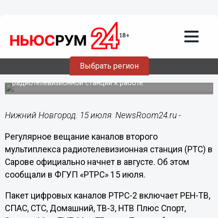
Общество
15.07.2014
09:48
Регулярное вещание цифровых
каналов второго мультиплекса
саровская РТС начнет в августе
Выбрать регион
Приемочная комиссия подтвердила готовность
радиотелевизионной станции к работе.
Нижний Новгород. 15 июля. NewsRoom24.ru -
Регулярное вещание каналов второго
мультиплекса радиотелевизионная станция (РТС) в
Сарове официально начнет в августе. Об этом
сообщали в ФГУП «РТРС» 15 июля.
Пакет цифровых каналов РТРС-2 включает РЕН-ТВ,
СПАС, СТС, Домашний, ТВ-3, НТВ Плюс Спорт,