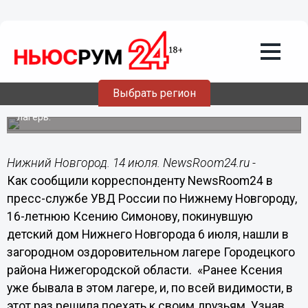
14.07.2014
15:44
Пропавшую воспитанницу детского
дома нашли в загородном лагере в
Городецком районе Нижегородской
области
Выбрать регион
Девушка решила навестить своих дальних
родственников, а потом поехать к друзьям в загородный
лагерь.
Нижний Новгород. 14 июля. NewsRoom24.ru -
Как сообщили корреспонденту NewsRoom24 в
пресс-службе УВД России по Нижнему Новгороду,
16-летнюю Ксению Симонову, покинувшую
детский дом Нижнего Новгорода 6 июля, нашли в
загородном оздоровительном лагере Городецкого
района Нижегородской области. «Ранее Ксения
уже бывала в этом лагере, и, по всей видимости, в
этот раз решила поехать к своим друзьям. Узнав