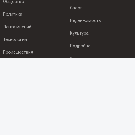
Общество
Спорт
Политика
Недвижимость
Лента мнений
Культура
Технологии
Подробно
Происшествия
Здоровье
Экономика
ПОДПИСКА
Подпишись на рассылку NEWSROOM24
и будь
в курсе новостей в своём городе:
Подписаться