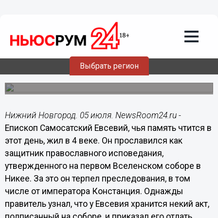
Общество
05.07.2014
06:00
5 июля - Евсеев день по народному
календарю
Выбрать регион
Если на Евсевия шел дождь — это предвещало хороший
урожай хлеба.
Нижний Новгород. 05 июля. NewsRoom24.ru -
Епископ Самосатский Евсевий, чья память чтится в
этот день, жил в 4 веке. Он прославился как
защитник православного исповедания,
утвержденного на первом Вселенском соборе в
Никее. За это он терпел преследования, в том
числе от императора Констанция. Однажды
правитель узнал, что у Евсевия хранится некий акт,
подписанный на соборе, и приказал его отдать.