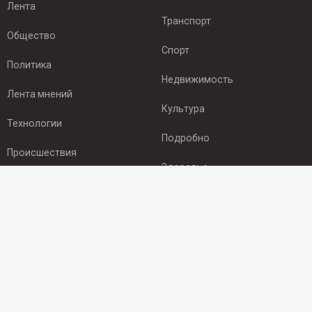
Лента
Транспорт
Общество
Спорт
Политика
Недвижимость
Лента мнений
Культура
Технологии
Подробно
Происшествия
Здоровье
Экономика
ПОДПИСКА
Подпишись на рассылку NEWSROOM24
и будь
в курсе новостей в своём городе:
Подписаться