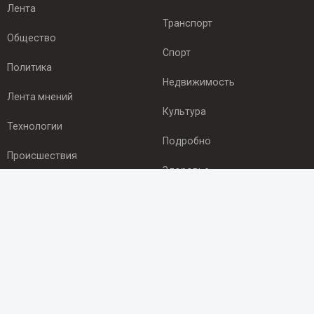
Лента
Транспорт
Общество
Спорт
Политика
Недвижимость
Лента мнений
Культура
Технологии
Подробно
Происшествия
Здоровье
Экономика
ПОДПИСКА
Подпишись на рассылку NEWSROOM24
и будь
в курсе новостей в своём городе:
Подписаться