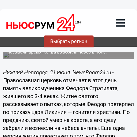
Общество
21.06.2014
08:00
21 июня - Федор Колодезник по
народному календарю
Выбрать регион
С Федорова дня начиналась «навозница» — так
называли время, когда вывозили навоз в поле.
Нижний Новгород. 21 июня. NewsRoom24.ru -
Православная церковь отмечает в этот день
память великомученика Феодора Стратилата,
жившего во 3-4 веках. Житие святого
рассказывает о пытках, которые Феодор претерпел
по приказу царя Ликиния — гонителя христиан. По
преданию, святой умер на кресте, а его душу
забрали и вознесли на небеса ангелы. Еще одна
версия жития повествует о том, что Феодор