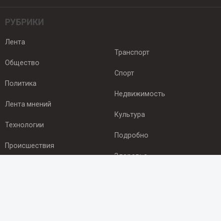
РУБРИКИ
Лента
Транспорт
Общество
Спорт
Политика
Недвижимость
Лента мнений
Культура
Технологии
Подробно
Происшествия
Здоровье
Экономика
ПОДПИСКА
Подпишись на рассылку NEWSROOM24
и будь
в курсе новостей в своём городе: