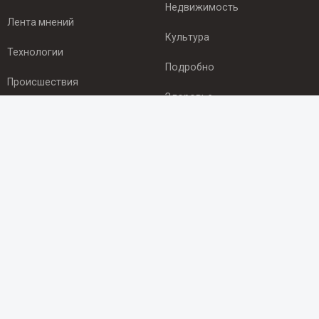
Недвижимость
Лента мнений
Культура
Технологии
Подробно
Происшествия
Здоровье
Экономика
ПОДПИСКА
Подпишись на рассылку NEWSROOM24
и будь
в курсе новостей в своём городе:
Подписаться
© 2012 - 2025 ООО "Ньюсрум" (ИА Newsroom24 (Ньюсрум24).
Учредитель — ООО "Ньюсрум"
Свидетельство о регистрации СМИ ИА № ФС 77 - 45920 от 22.07.2011г.