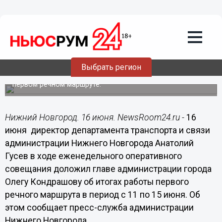
16.06.2014
20:24
Услугами речного трамвайчика в
Нижнем Новгороде воспользовались
1286 человек за пять дней
Выбрать регион
Олег Кондрашов поручил департаменту транспорта и
связи продолжить исследование пассажиропотока на
первом речном маршруте.
Нижний Новгород. 16 июня. NewsRoom24.ru -
16
июня директор департамента транспорта и связи
администрации Нижнего Новгорода Анатолий
Гусев в ходе еженедельного оперативного
совещания доложил главе администрации города
Олегу Кондрашову об итогах работы первого
речного маршрута в период с 11 по 15 июня. Об
этом сообщает пресс-служба администрации
Нижнего Новгорода.