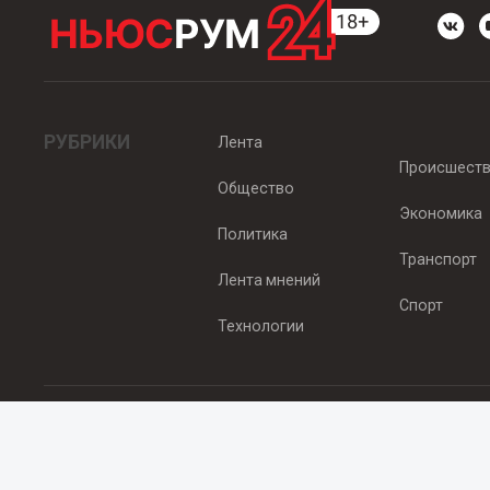
РУБРИКИ
Лента
Происшест
Общество
Экономика
Политика
Транспорт
Лента мнений
Спорт
Технологии
© 2012 - 2025 ООО "Ньюсрум" (ИА Newsroom24 (Ньюсрум24). Учр
Свидетельство о регистрации СМИ ИА № ФС 77 - 45920 от 22.07.
Главный редактор Эмилия Ткаченко. Адрес редакции: Нижний Новгор
Телефон: +79965565378, E-mail:
sales@newsroom24.ru
Все права на материалы, размещенные на сайте
www.newsroom24