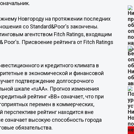
доначальник.
ижнему Новгороду на протяжении последних
ношения со Standard&Poor's закончены.
нговым агентством Fitch Ratings, входящим
 Poor's. Присвоение рейтинга от Fitch Ratings
нвестиционного и кредитного климата в
торитетные в экономической и финансовой
лучает подтверждение долгосрочного
альной шкале «ruAA». Прогноз изменения
редитный рейтинг «BB» означает, что при
агоприятных перемен в коммерческих,
й перспективе рейтинг находится вне
ле означает высокую способность города
говые обязательства.