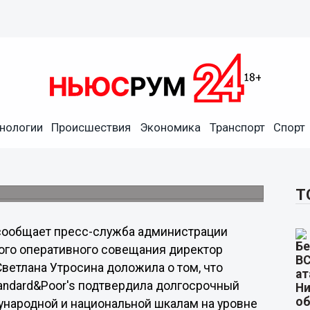
инг Нижнего Новгорода на
ило агентство
нологии
Происшествия
Экономика
Транспорт
Спорт
 показателей развития приволжской
ународных экспертов.
Т
сообщает пресс-служба администрации
ого оперативного совещания директор
ветлана Утросина доложила о том, что
andard&Poor's подтвердила долгосрочный
ународной и национальной шкалам на уровне