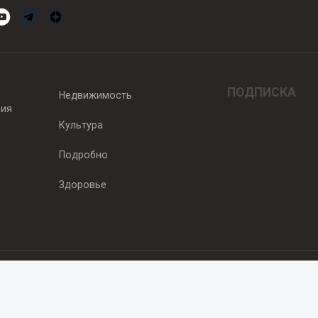
ПОДПИСКА
Недвижимость
вия
Культура
Подробно
Здоровье
едитель — ООО "Ньюсрум"
2011г. выдано Федеральной службой по надзору в сфере связи, информа
од, ул. Пискунова. 59, п.14, оф. 606
.ru
, охраняются в соответствии с законодательством РФ, в том числе 