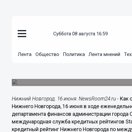
Общество
суббота 08 августа 16:59
16.06.2014
20:09
Долгосрочный кредитный рейт
уровне «ВВ» и «ruAA» подтверд
Лента
Общество
Политика
Лента мнений
Тех
Standard&Poor's
Результаты последнего анализа экономических
столицы подтвердили позитивные оценки межд
Нижний Новгород. 16 июня. NewsRoom24.ru -
Как 
Нижнего Новгорода, 16 июня в ходе еженедельн
департамента финансов администрации города С
международная служба кредитных рейтингов St
кредитный рейтинг Нижнего Новгорода по межд