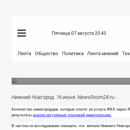
Общество
пятница 07 августа 20:43
16.06.2014
18:13
Количество нижегородцев оп
Лента
Общество
Политика
Лента мнений
Тех
через интернет–сервисы выросл
раза
Жители региона предпочитают оплачивать счета 
Нижний Новгород. 16 июня. NewsRoom24.ru -
Количество нижегородцев, которые платят за услуги ЖКХ через Я
результаты
анализ регулярных платежей нижегородцев.
В частности исследование показало, что жители Нижнего Новгор