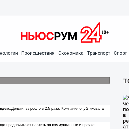
лачивающих коммуналку
нологии
Происшествия
Экономика
Транспорт
Спорт
о за год более чем в два
за ЖКЗ в разгар рабочего дня.
Т
ндекс.Деньги, выросло в 2,5 раза. Компания опубликовала
ода предпочитают платить за коммунальные и прочие