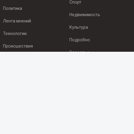
Спорт
Политика
Недвижимость
Лента мнений
Культура
Технологии
Подробно
Происшествия
Здоровье
Экономика
ПОДПИСКА
Подпишись на рассылку NEWSROOM24
и будь
в курсе новостей в своём городе:
Подписаться
© 2012 - 2025 ООО "Ньюсрум" (ИА Newsroom24 (Ньюсрум24).