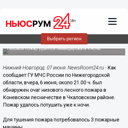
Общество
07.06.2014
10:02
Выбрать регион
Лес горел в Нижегородской области
Низовой пожар удалось ликвидировать к ночи.
Нижний Новгород. 07 июня. NewsRoom24.ru -
Как
сообщает ГУ МЧС России по Нижегородской
области, вчера, 6 июня, около 21.00 ч. был
обнаружен очаг низового лесного пожара в
Коневском лесничестве в Чкаловском районе.
Пожар удалось потушить уже к ночи.
Для тушения пожара потребовалось 3 пожарные
машины.