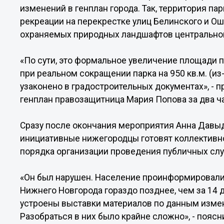
изменений в генплан города. Так, территория п
рекреации на перекрестке улиц Белинского и Оша
охраняемых природных ландшафтов центральног
«По сути, это формальное увеличение площади 
при реальном сокращении парка на 950 кв.м. (из
узаконено в градостроительных документах», -
генплан правозащитница Мария Попова за два ча
Сразу после окончания мероприятия Анна Давы
инициативные нижегородцы готовят коллективно
порядка организации проведения публичных сл
«Он был нарушен. Население проинформировали
Нижнего Новгорода гораздо позднее, чем за 14 
устроены выставки материалов по данным измен
Разобраться в них было крайне сложно», - поясн