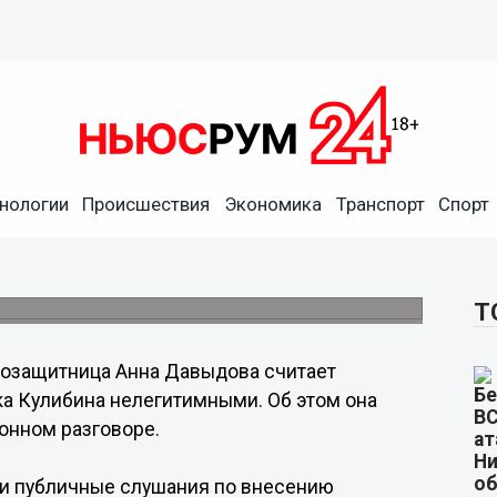
а назвала публичные
ц парка Кулибина
нологии
Происшествия
Экономика
Транспорт
Спорт
овят коллективное обращение в
Т
озащитница Анна Давыдова считает
а Кулибина нелегитимными. Об этом она
онном разговоре.
ли публичные слушания по внесению