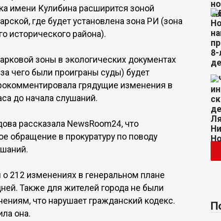
арка имени Кулибина расширится зоной
рской, где будет установлена зона РИ (зона
о исторического района).
парковой зоны в экологических документах
-за чего были проиграны суды) будет
 прокомментировала грядущие изменения в
са до начала слушаний.
дова рассказала NewsRoom24, что
е обращение в прокуратуру по поводу
ушаний.
 о 212 изменениях в генеральном плане
дней. Также для жителей города не были
ениям, что нарушает гражданский кодекс.
П
ила она.