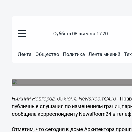
Общество
суббота 08 августа 17:20
05.06.2014
22:02
Правозащитница Анна Давыдов
слушания по изменениям грани
Лента
Общество
Политика
Лента мнений
Тех
нелегитимными
По ее словам, инициативные нижегородцы гот
прокуратуру.
Нижний Новгород. 05 июня. NewsRoom24.ru -
Прав
публичные слушания по изменениям границ парк
сообщила корреспонденту NewsRoom24 в телеф
Отметим, что сегодня в доме Архитектора прош