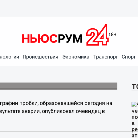
нологии
Происшествия
Экономика
Транспорт
Спорт
 Пролетарке
а подъезде к Мызинском мосту.
Т
графии пробки, образовавшейся сегодня на
ультате аварии, опубликовал очевидец в