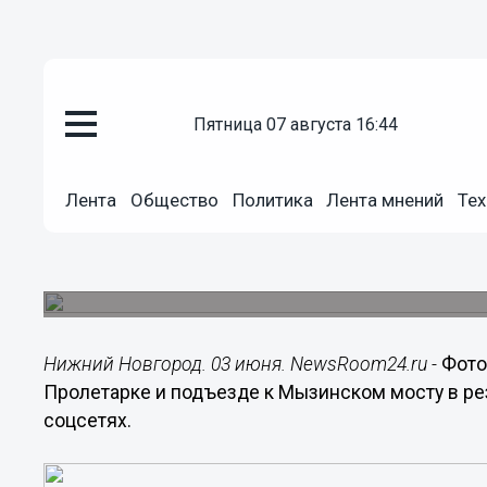
пятница 07 августа 16:44
Общество
Лента
Общество
Политика
Лента мнений
Тех
03.06.2014
16:30
Опубликованы фото пробки на
Две аварии стали причиной огромных пробок н
Нижний Новгород. 03 июня. NewsRoom24.ru -
Фото
Пролетарке и подъезде к Мызинском мосту в рез
соцсетях.