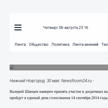
четверг 06 августа 23:16
Общество
30.05.2014
15:49
Лента
Общество
Политика
Лента мнений
Тех
Валерий Шанцев примет участи
губернатора Нижегородской о
Досрочные выборы пройдут в единый день голо
Нижний Новгород. 30 мая. NewsRoom24.ru -
Валерий Шанцев намерен принять участие в досрочных вы
пройдут в единый день голосования 14 сентября 2014 года