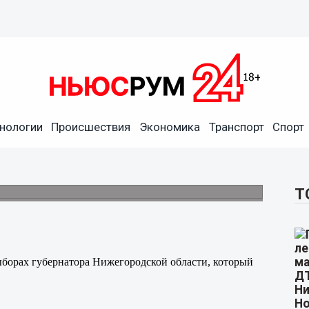
нологии
Происшествия
Экономика
Транспорт
Спорт
е в досрочных выборах
бласти
сования 14 сентября.
Т
борах губернатора Нижегородской области, который
.