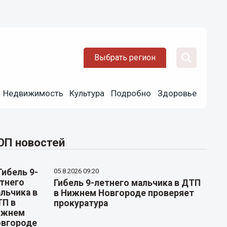
Выбрать регион
Недвижимость
Культура
Подробно
Здоровье
ОП новостей
05.8.2026 09:20
Гибель 9-летнего мальчика в ДТП
в Нижнем Новгороде проверяет
прокуратура