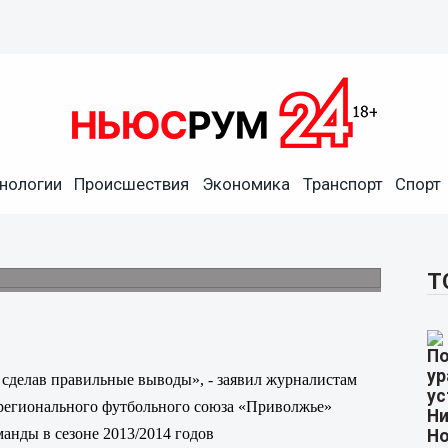
звращались в премьер-лигу,
нологии
Происшествия
Экономика
Транспорт
Спорт
- Владимир Афанасьев
юза «Приволжье» прокомментировал итоги
дов.
Т
 сделав правильные выводы», - заявил журналистам
регионального футбольного союза «Приволжье»
анды в сезоне 2013/2014 годов