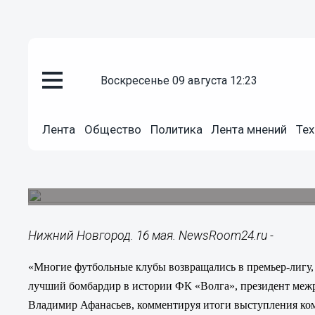
Общество
воскресенье 09 августа 12:23
16.05.2014
15:20
«Многие футбольные клубы во
Лента
Общество
Политика
Лента мнений
Тех
сделав правильные выводы», 
Президент межрегионального футбольного со
выступления ФК «Волга» в сезоне 2013/2014 го
Нижний Новгород. 16 мая. NewsRoom24.ru -
«Многие футбольные клубы возвращались в премьер-лигу,
л
учший бомбардир в истории ФК «Волга», президент меж
Владимир Афанасьев, комментируя итоги выступления ком