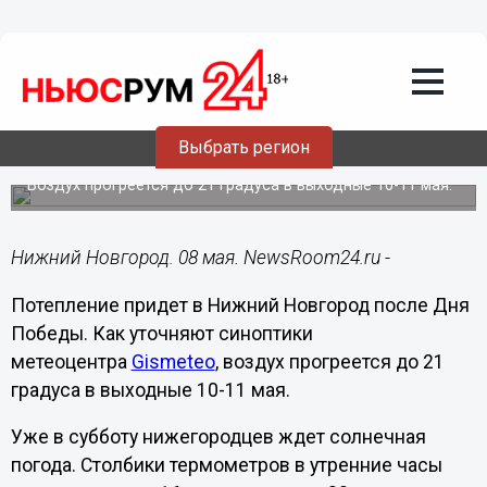
Общество
08.05.2014
08:50
Потепление придет в Нижний
Выбрать регион
Новгород после Дня Победы
Воздух прогреется до 21 градуса в выходные 10-11 мая.
Нижний Новгород. 08 мая. NewsRoom24.ru -
Потепление придет в Нижний Новгород после Дня
Победы. Как уточняют синоптики
метеоцентра
Gismeteo
, воздух прогреется до 21
градуса в выходные 10-11 мая.
Уже в субботу нижегородцев ждет солнечная
погода. Столбики термометров в утренние часы