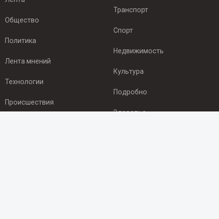
Транспорт
Общество
Спорт
Политика
Недвижимость
Лента мнений
Культура
Технологии
Подробно
Происшествия
Здоровье
Экономика
ПОДПИСКА
Подпишись на рассылку NEWSROOM24
и будь
в курсе новостей в своём городе:
Подписаться