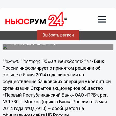
Общество
05.05.2014
09:30
Центробанк России отозвал лицензию
у Первого республиканского банка
Выбрать регион
Лицензия отозвана за высокорисковую политику и
невыполнение обязательств.
Нижний Новгород. 05 мая. NewsRoom24.ru -
Банк
России информирует о принятом решении об
отзыве с 5 мая 2014 года лицензии на
осуществление банковских операций у кредитной
организации Открытое акционерное общество
«Первый Республиканский Банк» ОАО «ПРБ», рег.
№ 1730, г. Москва (приказ Банка России от 5 мая
2014 года №ОД-910),— сообщается на
официальном сайте ЦБ России.