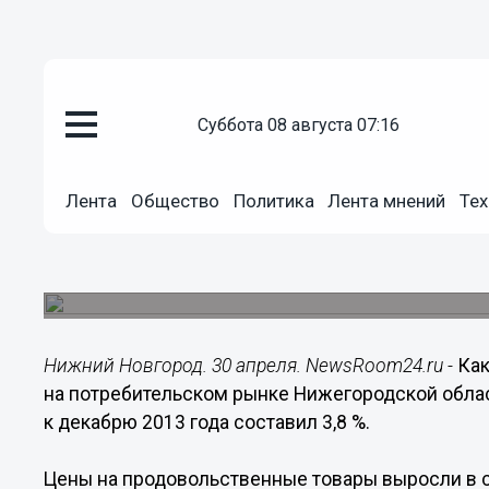
Общество
суббота 08 августа 07:16
30.04.2014
23:31
Цены на продовольственные т
Лента
Общество
Политика
Лента мнений
Тех
Нижегородской области на 6,2%
Уровень инфляции на потребительском рынке Н
составил 3,8 %.
Нижний Новгород. 30 апреля. NewsRoom24.ru -
Как
на потребительском рынке Нижегородской облас
к декабрю 2013 года составил 3,8 %.
Цены на продовольственные товары выросли в 