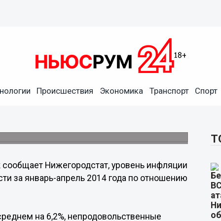
овары выросли в
нологии
Происшествия
Экономика
Транспорт
Спорт
 с начала года
ижегородской области с начала года
Т
 сообщает Нижегородстат, уровень инфляции
ти за январь-апрель 2014 года по отношению
среднем на 6,2%, непродовольственные