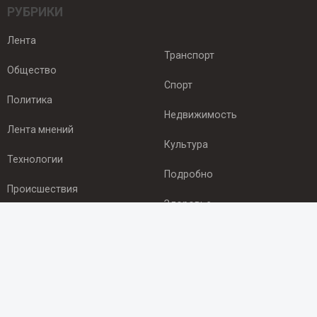
РУБРИКИ
Лента
Транспорт
Общество
Спорт
Политика
Недвижимость
Лента мнений
Культура
Технологии
Подробно
Происшествия
Здоровье
Экономика
ПОДПИСКА
Подпишись на рассылку NEWSROOM24
и будь
в курсе новостей в своём городе: