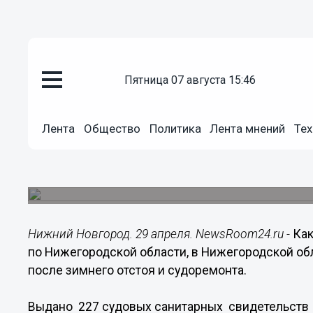
пятница 07 августа 15:46
Общество
29.04.2014
22:46
Лента
Общество
Политика
Лента мнений
Тех
Пять речных судов в Нижегор
к навигации после зимнего отс
В регионе проводится выпуск флота в навигаци
Нижний Новгород. 29 апреля. NewsRoom24.ru -
Как
по Нижегородской области, в Нижегородской об
после зимнего отстоя и судоремонта.
Выдано 227 судовых санитарных свидетельств н