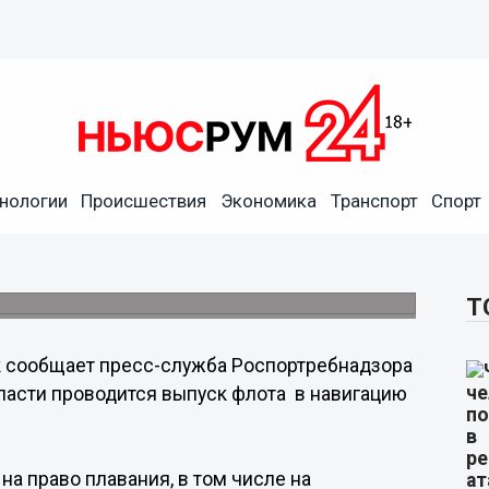
нологии
Происшествия
Экономика
Транспорт
Спорт
одской области не допущены
тоя и ремонта
ю после зимнего отстоя и судоремонта. .
Т
 сообщает пресс-служба Роспортребнадзора
ласти проводится выпуск флота в навигацию
а право плавания, в том числе на