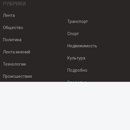
РУБРИКИ
Лента
Транспорт
Общество
Спорт
Политика
Недвижимость
Лента мнений
Культура
Технологии
Подробно
Происшествия
Здоровье
Экономика
ПОДПИСКА
Подпишись на рассылку NEWSROOM24
и будь
в курсе новостей в своём городе: