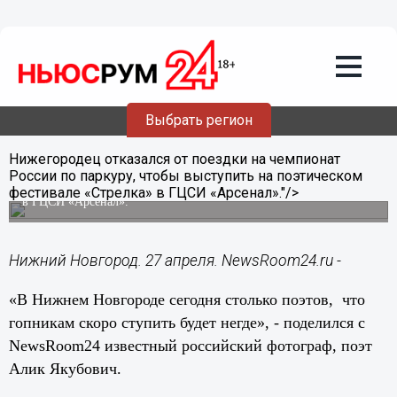
Общество
27.04.2014
11:56
Сегодня в Нижнем Новгороде столько
Выбрать регион
поэтов, что гопникам скоро ступить
будет негде, - Якубович
Нижегородец отказался от поездки на чемпионат
Нижегородец отказался от поездки на чемпионат России по
России по паркуру, чтобы выступить на поэтическом
паркуру, чтобы выступить на поэтическом фестивале «Стрелка»
фестивале «Стрелка» в ГЦСИ «Арсенал»."/>
в ГЦСИ «Арсенал».
Нижний Новгород. 27 апреля. NewsRoom24.ru -
«В Нижнем Новгороде сегодня столько поэтов, что
гопникам скоро ступить будет негде», - поделился с
NewsRoom24 известный российский фотограф, поэт
Алик Якубович.