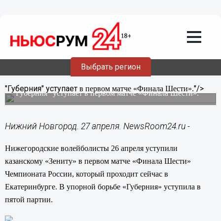
Общество
27.04.2014
09:47
Волейболисты из Нижнего Новгорода
Выбрать регион
проиграли казанскому "Зениту" 3:2
"Губерния" уступает
"/>
в первом матче «Финала Шести».
"Губерния" уступает
в первом матче «Финала Шести».
Нижний Новгород. 27 апреля. NewsRoom24.ru -
Нижегородские волейболисты 26 апреля уступили
казанскому «Зениту» в первом матче «Финала Шести»
Чемпионата России, который проходит сейчас в
Екатеринбурге. В упорной борьбе «Губерния» уступила в
пятой партии.