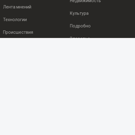
Недвижимость
Лента мнений
Культура
Технологии
Подробно
Происшествия
Здоровье
Экономика
ПОДПИСКА
Подпишись на рассылку NEWSROOM24
и будь
в курсе новостей в своём городе:
Подписаться
© 2012 - 2025 ООО "Ньюсрум" (ИА Newsroom24 (Ньюсрум24).
Учредитель — ООО "Ньюсрум"
Свидетельство о регистрации СМИ ИА № ФС 77 - 45920 от 22.07.2011г.
выдано Федеральной службой по надзору в сфере связи,