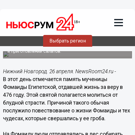
Общество
26.04.2014
06:00
26 апреля - Фомаида Медуница по
народному календарю
Выбрать регион
В этот день люди отправлялись в лес собирать
медуницу, которую использовали при заваривании чаев
и приготовлении салатов.
Нижний Новгород. 26 апреля. NewsRoom24.ru -
В этот день отмечается память мученицы
Фомаиды Египетской, отдавшей жизнь за веру в
476 году. Этой святой полагается молиться от
блудной страсти. Причиной такого обычая
послужило повествование о жизни Фомаиды и тех
чудесах, которые свершались у ее гроба.
На Фомаиду люди отправлялись в лес собирать