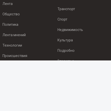
Лента
Транспорт
Общество
Спорт
Политика
Недвижимость
Лента мнений
Культура
Технологии
Подробно
Происшествия
Здоровье
Экономика
ПОДПИСКА
Подпишись на рассылку NEWSROOM24
и будь
в курсе новостей в своём городе:
Подписаться