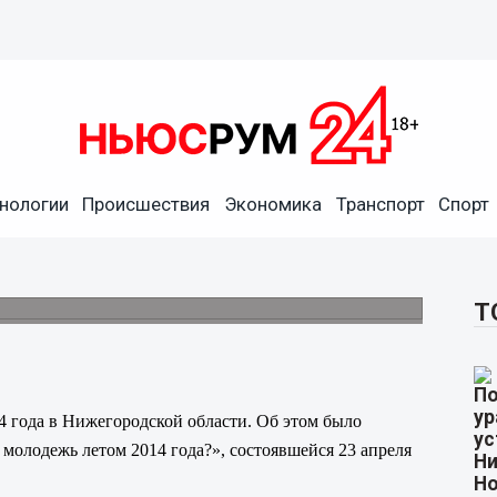
будет реализовано летом
нологии
Происшествия
Экономика
Транспорт
Спорт
ласти
ь бизнес-форумы, фестивали здорового
о туризма.
Т
4 года в Нижегородской области. Об этом было
молодежь летом 2014 года?», состоявшейся 23 апреля