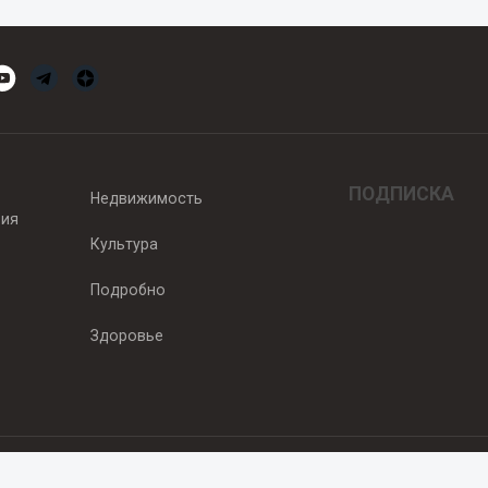
ПОДПИСКА
Недвижимость
вия
Культура
Подробно
Здоровье
едитель — ООО "Ньюсрум"
2011г. выдано Федеральной службой по надзору в сфере связи, информа