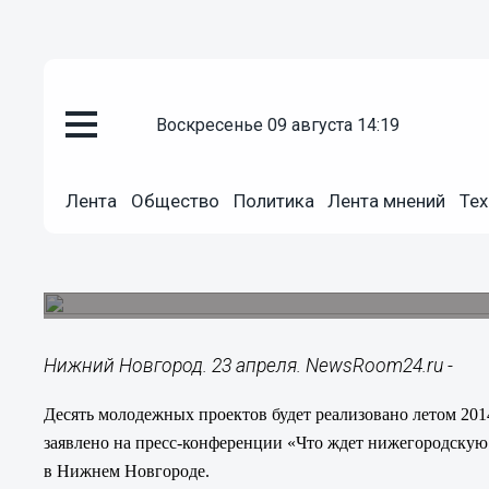
Общество
воскресенье 09 августа 14:19
23.04.2014
15:40
Десять молодежных проектов 
Лента
Общество
Политика
Лента мнений
Тех
2014 года в Нижегородской об
В программе летних молодежных проектов ест
образа жизни, проекты по развитию внутреннег
Нижний Новгород. 23 апреля. NewsRoom24.ru -
Десять молодежных проектов будет реализовано летом 201
заявлено на пресс-конференции «Что ждет нижегородскую 
в Нижнем Новгороде.