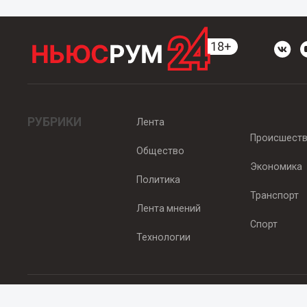
РУБРИКИ
Лента
Происшест
Общество
Экономика
Политика
Транспорт
Лента мнений
Спорт
Технологии
© 2012 - 2025 ООО "Ньюсрум" (ИА Newsroom24 (Ньюсрум24). Учр
Свидетельство о регистрации СМИ ИА № ФС 77 - 45920 от 22.07.