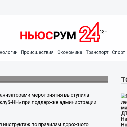
летний велосезон в Нижнем
нологии
Происшествия
Экономика
Транспорт
Спорт
ртовал велопробег, в котором приняли
ишли семьями.
Т
анизаторами мероприятия выступила
клуб-НН» при поддержке администрации
я инструктаж по правилам дорожного