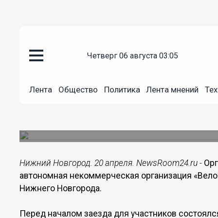
Общество
четверг 06 августа 03:05
20.04.2014
15:14
Массовым пробегом открылся 
Лента
Общество
Политика
Лента мнений
Тех
Новгороде
19 апреля на площади Минина и Пожарского ста
участие порядка 200 нижегородцев. Многие пр
Нижний Новгород. 20 апреля. NewsRoom24.ru -
Орг
автономная некоммерческая организация «Вело
Нижнего Новгорода.
Перед началом заезда для участников состоялс