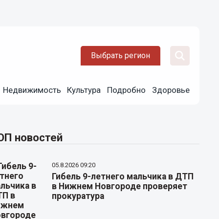
Выбрать регион
Недвижимость
Культура
Подробно
Здоровье
ОП новостей
05.8.2026 09:20
Гибель 9-летнего мальчика в ДТП
в Нижнем Новгороде проверяет
прокуратура