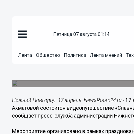
Общество
пятница 07 августа 01:14
17.04.2014
00:01
Нижегородским школьникам ра
Лента
Общество
Политика
Лента мнений
Тех
Рукавишниковых
Видеопутешествие «Славный купеческий род Ру
А.А. Ахматовой.
Нижний Новгород. 17 апреля. NewsRoom24.ru -
17 
Ахматовой состоится видеопутешествие «Славн
сообщает пресс-служба администрации Нижнего
Мероприятие организовано в рамках празднова