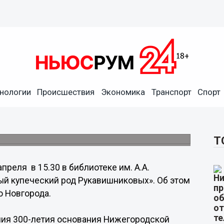
сскажут о роде
нологии
Происшествия
Экономика
Транспорт
Спорт
кавишниковых» состоится в библиотеке им.
Т
апреля в 15.30 в библиотеке им. А.А.
ый купеческий род Рукавишниковых». Об этом
 Новгорода.
ния 300-летия основания Нижегородской