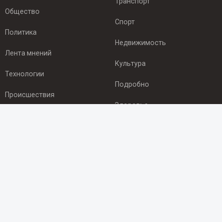
Транспорт
Общество
Спорт
Политика
Недвижимость
Лента мнений
Культура
Технологии
Подробно
Происшествия
Здоровье
Экономика
ПОДПИСКА
Подпишись на рассылку NEWSROOM24
и будь
в курсе новостей в своём городе:
Подписаться